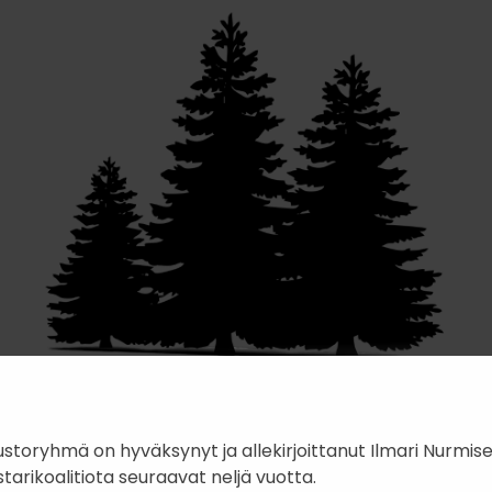
toryhmä on hyväksynyt ja allekirjoittanut Ilmari Nurmi
arikoalitiota seuraavat neljä vuotta.