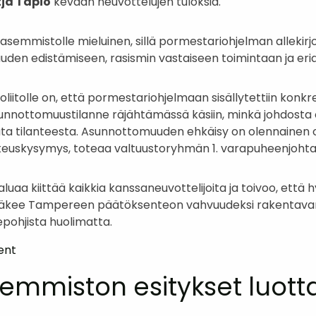
tja Tapio
kevään neuvottelujen tuloksia.
emmistolle mieluinen, sillä pormestariohjelman allekirjo
den edistämiseen, rasismin vastaiseen toimintaan ja er
liitolle on, että pormestariohjelmaan sisällytettiin konk
nnottomuustilanne räjähtämässä käsiin, minkä johdosta o
 tilanteesta. Asunnottomuuden ehkäisy on olennainen os
ikeuskysymys, toteaa valtuustoryhmän 1. varapuheenjoht
aa kiittää kaikkia kanssaneuvottelijoita ja toivoo, että hy
äkee Tampereen päätöksenteon vahvuudeksi rakentavan d
epohjista huolimatta.
on
ent
Uusi
mmiston esitykset luott
pormestariohjelma
sisältää