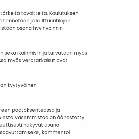
tärkeitä tavoitteita. Koulutuksen
hennetaan ja kulttuuritilojen
äistään osana hyvinvoinnin
n sekä ikäihmisiin ja turvataan myös
essa myös veroratkaisut ovat
on tyytyväinen
ereen päätöksenteossa ja
uolesta Vasemmistoa on äänestetty
eettisesti näkyvät osana
en saavuttamiseksi, kommentoi