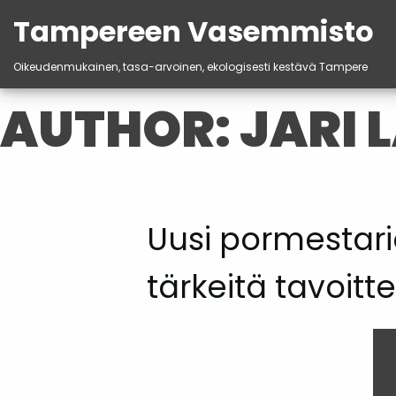
Tampereen Vasemmisto
Oikeudenmukainen, tasa-arvoinen, ekologisesti kestävä Tampere
Skip
AUTHOR:
JARI 
to
content
Uusi pormestari
tärkeitä tavoitte