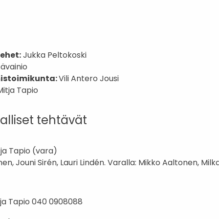
ehet:
Jukka Peltokoski
ävainio
mistoimikunta:
Vili Antero Jousi
Mitja Tapio
lliset tehtävät
ja Tapio (vara)
en, Jouni Sirén, Lauri Lindén. Varalla: Mikko Aaltonen, Mil
ja Tapio 040 0908088