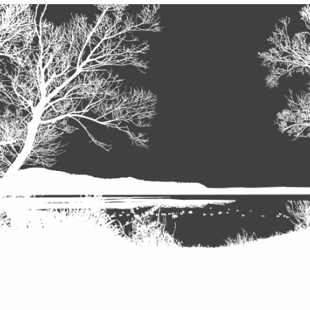
useita
vasemmistolle
tärkeitä
tavoitteita