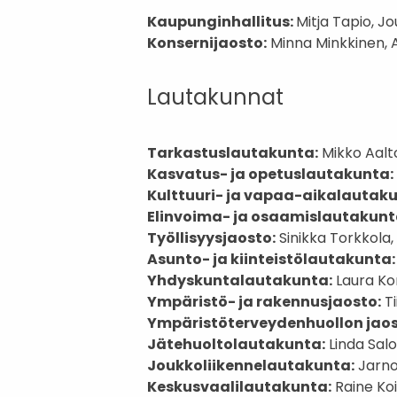
Kaupunginhallitus:
Mitja Tapio, Jo
Konsernijaosto:
Minna Minkkinen,
Lautakunnat
Tarkastuslautakunta:
Mikko Aalt
Kasvatus- ja opetuslautakunta:
Kulttuuri- ja vapaa-aikalautak
Elinvoima- ja osaamislautakunt
Työllisyysjaosto:
Sinikka Torkkola,
Asunto- ja kiinteistölautakunta
Yhdyskuntalautakunta:
Laura Kor
Ympäristö- ja rakennusjaosto:
Ti
Ympäristöterveydenhuollon jaos
Jätehuoltolautakunta:
Linda Sal
Joukkoliikennelautakunta:
Jarno
Keskusvaalilautakunta:
Raine Koi