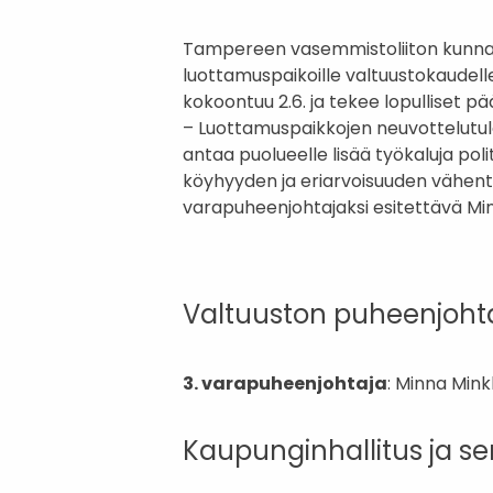
Tampereen vasemmistoliiton kunnall
luottamuspaikoille valtuustokaudelle
kokoontuu 2.6. ja tekee lopulliset p
– Luottamuspaikkojen neuvottelut
antaa puolueelle lisää työkaluja po
köyhyyden ja eriarvoisuuden vähen
varapuheenjohtajaksi esitettävä Mi
Valtuuston puheenjohta
3. varapuheenjohtaja
: Minna Min
Kaupunginhallitus ja se