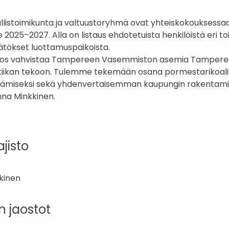
istoimikunta ja valtuustoryhmä ovat yhteiskokouksessaa
 2025–2027. Alla on listaus ehdotetuista henkilöistä eri to
äätökset luottamuspaikoista.
ulos vahvistaa Tampereen Vasemmiston asemia Tampere
litiikan tekoon. Tulemme tekemään osana pormestarikoalit
tämiseksi sekä yhdenvertaisemman kaupungin rakentamis
nna Minkkinen.
jisto
kkinen
n jaostot