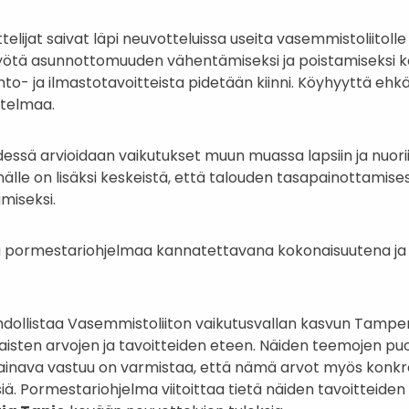
jat saivat läpi neuvotteluissa useita vasemmistoliitolle 
työtä asunnottomuuden vähentämiseksi ja poistamiseksi ko
to- ja ilmastotavoitteista pidetään kiinni. Köyhyyttä ehk
itelmaa.
sä arvioidaan vaikutukset muun muassa lapsiin ja nuorii
älle on lisäksi keskeistä, että talouden tasapainottamis
miseksi.
 pormestariohjelmaa kannatettavana kokonaisuutena ja 
hdollistaa Vasemmistoliiton vaikutusvallan kasvun Tamp
sten arvojen ja tavoitteiden eteen. Näiden teemojen p
painava vastuu on varmistaa, että nämä arvot myös konkr
ä. Pormestariohjelma viitoittaa tietä näiden tavoitteid