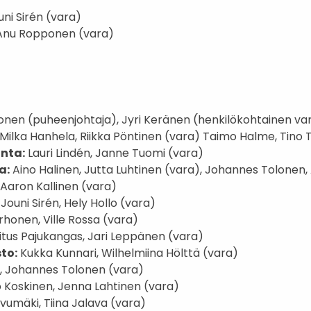
uni Sirén (vara)
 Anu Ropponen (vara)
onen (puheenjohtaja), Jyri Keränen (henkilökohtainen va
Milka Hanhela, Riikka Pöntinen (vara) Taimo Halme, Tino
unta:
Lauri Lindén, Janne Tuomi (vara)
a:
Aino Halinen, Jutta Luhtinen (vara), Johannes Tolonen,
 Aaron Kallinen (vara)
:
Jouni Sirén, Hely Hollo (vara)
honen, Ville Rossa (vara)
itus Pajukangas, Jari Leppänen (vara)
to:
Kukka Kunnari, Wilhelmiina Hölttä (vara)
o, Johannes Tolonen (vara)
 Koskinen, Jenna Lahtinen (vara)
vumäki, Tiina Jalava (vara)