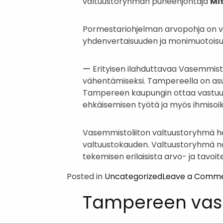
valtuustoryhmän puheenjohtaja
Mi
Pormestariohjelman arvopohja on vas
yhdenvertaisuuden ja monimuotoisuu
ー Erityisen ilahduttavaa Vasemmisto
vähentämiseksi. Tampereella on asu
Tampereen kaupungin ottaa vastuuta
ehkäisemisen työtä ja myös ihmiso
Vasemmistoliiton valtuustoryhmä halu
valtuustokauden. Valtuustoryhmä n
tekemisen erilaisista arvo- ja tavoit
Posted in
Uncategorized
Leave a Comm
Tampereen vase