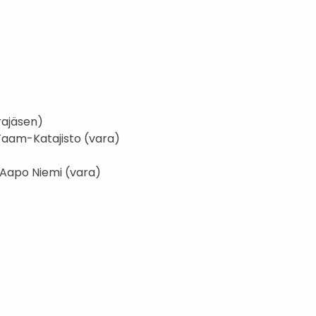
rajäsen)
 Taam-Katajisto (vara)
 Aapo Niemi (vara)