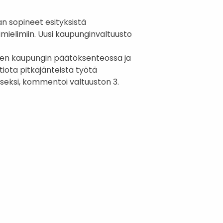
n sopineet esityksistä
imielimiin. Uusi kaupunginvaltuusto
en kaupungin päätöksenteossa ja
iota pitkäjänteistä työtä
eksi, kommentoi valtuuston 3.