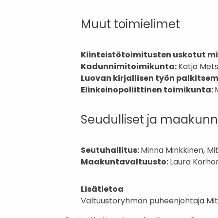
Muut toimielimet
Kiinteistötoimitusten uskotut mi
Kadunnimitoimikunta:
Katja Mets
Luovan kirjallisen työn palkitse
Elinkeinopoliittinen toimikunta:
Seudulliset ja maakunna
Seutuhallitus:
Minna Minkkinen, Mit
Maakuntavaltuusto:
Laura Korhon
Lisätietoa
Valtuustoryhmän puheenjohtaja Mit