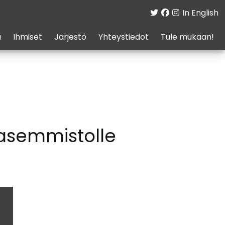
In English
a
Ihmiset
Järjestö
Yhteystiedot
Tule mukaan!
vasemmistolle