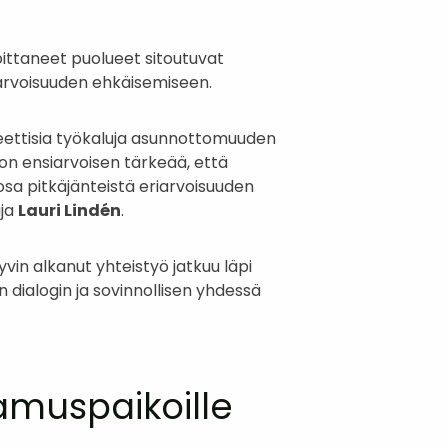
ittaneet puolueet sitoutuvat
iarvoisuuden ehkäisemiseen.
reettisia työkaluja asunnottomuuden
n ensiarvoisen tärkeää, että
a pitkäjänteistä eriarvoisuuden
aja
Lauri Lindén
.
vin alkanut yhteistyö jatkuu läpi
ialogin ja sovinnollisen yhdessä
amuspaikoille