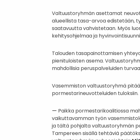
Valtuustoryhmän asettamat neuvotteli
alueellista tasa-arvoa edistetään, 
saatavuutta vahvistetaan. Myös luon
kehitysohjelmaa ja hyvinvointisuunn
Talouden tasapainottamisen yhteydes
pienituloisten asema. Valtuustoryhm
mahdollisia peruspalveluiden turvaa
Vasemmiston valtuustoryhmä pitää
pormestarineuvotteluiden tuloksiin.
ー Paikka pormestarikoalitiossa ma
vaikuttavamman työn vasemmistolai
ja tältä pohjalta valtuustoryhmän 
Tampereen sisällä tehtäviä päätöksi