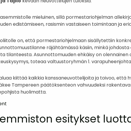
tja Tapio
kevään neuvottelujen tuloksia.
emmistolle mieluinen, sillä pormestariohjelman allekirjo
den edistämiseen, rasismin vastaiseen toimintaan ja er
liitolle on, että pormestariohjelmaan sisällytettiin konk
nnottomuustilanne räjähtämässä käsiin, minkä johdosta o
 tilanteesta. Asunnottomuuden ehkäisy on olennainen os
ikeuskysymys, toteaa valtuustoryhmän 1. varapuheenjoht
aa kiittää kaikkia kanssaneuvottelijoita ja toivoo, että hy
äkee Tampereen päätöksenteon vahvuudeksi rakentavan d
epohjista huolimatta.
on
ent
Uusi
mmiston esitykset luott
pormestariohjelma
sisältää