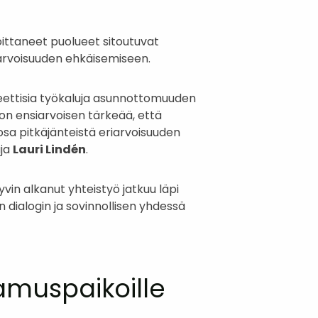
ittaneet puolueet sitoutuvat
iarvoisuuden ehkäisemiseen.
reettisia työkaluja asunnottomuuden
n ensiarvoisen tärkeää, että
a pitkäjänteistä eriarvoisuuden
aja
Lauri Lindén
.
vin alkanut yhteistyö jatkuu läpi
ialogin ja sovinnollisen yhdessä
amuspaikoille