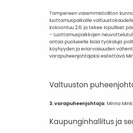
Tampereen vasemmistoliiton kunnall
luottamuspaikoille valtuustokaudelle
kokoontuu 2.6. ja tekee lopulliset p
– Luottamuspaikkojen neuvottelut
antaa puolueelle lisää työkaluja po
köyhyyden ja eriarvoisuuden vähen
varapuheenjohtajaksi esitettävä Mi
Valtuuston puheenjohta
3. varapuheenjohtaja
: Minna Min
Kaupunginhallitus ja se