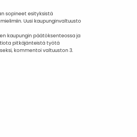
n sopineet esityksistä
imielimiin. Uusi kaupunginvaltuusto
en kaupungin päätöksenteossa ja
iota pitkäjänteistä työtä
eksi, kommentoi valtuuston 3.