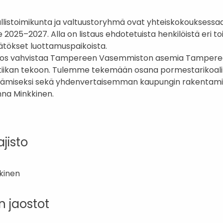
istoimikunta ja valtuustoryhmä ovat yhteiskokouksessaa
 2025–2027. Alla on listaus ehdotetuista henkilöistä eri to
äätökset luottamuspaikoista.
ulos vahvistaa Tampereen Vasemmiston asemia Tampere
litiikan tekoon. Tulemme tekemään osana pormestarikoalit
tämiseksi sekä yhdenvertaisemman kaupungin rakentamis
nna Minkkinen.
jisto
kkinen
n jaostot