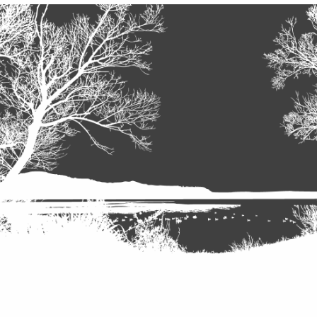
useita
vasemmistolle
tärkeitä
tavoitteita