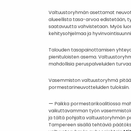
Valtuustoryhmän asettamat neuvotteli
alueellista tasa-arvoa edistetään, 
saatavuutta vahvistetaan. Myös luon
kehitysohjelmaa ja hyvinvointisuunn
Talouden tasapainottamisen yhteydes
pienituloisten asema. Valtuustoryhm
mahdollisia peruspalveluiden turvaa
Vasemmiston valtuustoryhmä pitää
pormestarineuvotteluiden tuloksiin.
ー Paikka pormestarikoalitiossa ma
vaikuttavamman työn vasemmistolai
ja tältä pohjalta valtuustoryhmän 
Tampereen sisällä tehtäviä päätöksi