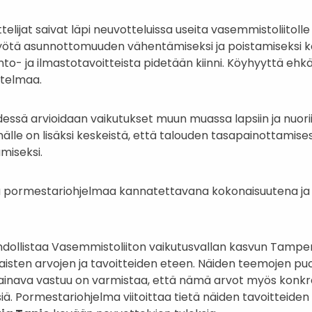
jat saivat läpi neuvotteluissa useita vasemmistoliitolle 
työtä asunnottomuuden vähentämiseksi ja poistamiseksi ko
to- ja ilmastotavoitteista pidetään kiinni. Köyhyyttä ehk
itelmaa.
sä arvioidaan vaikutukset muun muassa lapsiin ja nuorii
älle on lisäksi keskeistä, että talouden tasapainottamis
miseksi.
 pormestariohjelmaa kannatettavana kokonaisuutena ja 
hdollistaa Vasemmistoliiton vaikutusvallan kasvun Tamp
sten arvojen ja tavoitteiden eteen. Näiden teemojen p
painava vastuu on varmistaa, että nämä arvot myös konkr
ä. Pormestariohjelma viitoittaa tietä näiden tavoitteid