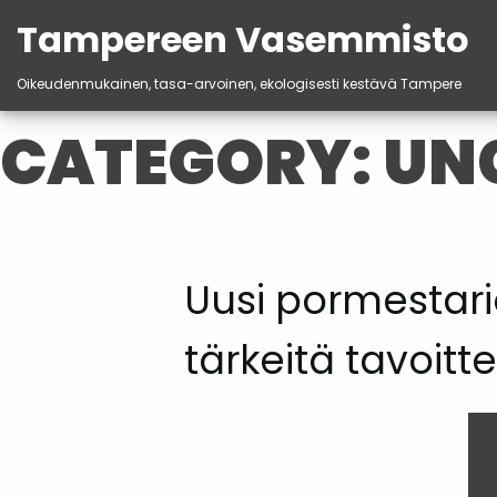
Tampereen Vasemmisto
Oikeudenmukainen, tasa-arvoinen, ekologisesti kestävä Tampere
Skip
CATEGORY:
UN
to
content
Uusi pormestari
tärkeitä tavoitte