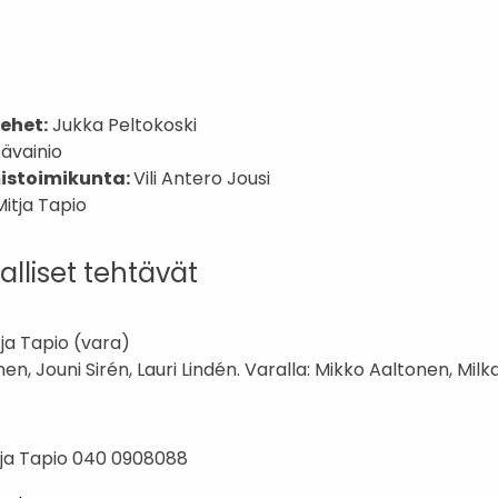
ehet:
Jukka Peltokoski
ävainio
mistoimikunta:
Vili Antero Jousi
Mitja Tapio
lliset tehtävät
ja Tapio (vara)
en, Jouni Sirén, Lauri Lindén. Varalla: Mikko Aaltonen, Mil
ja Tapio 040 0908088