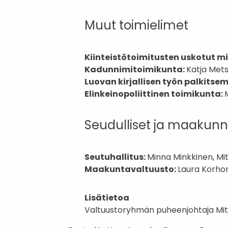
Muut toimielimet
Kiinteistötoimitusten uskotut mi
Kadunnimitoimikunta:
Katja Mets
Luovan kirjallisen työn palkitse
Elinkeinopoliittinen toimikunta:
Seudulliset ja maakunna
Seutuhallitus:
Minna Minkkinen, Mit
Maakuntavaltuusto:
Laura Korhon
Lisätietoa
Valtuustoryhmän puheenjohtaja Mit