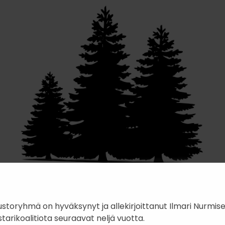
toryhmä on hyväksynyt ja allekirjoittanut Ilmari Nurmi
arikoalitiota seuraavat neljä vuotta.