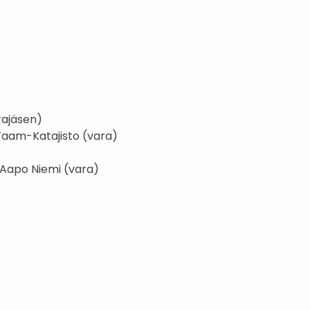
rajäsen)
 Taam-Katajisto (vara)
 Aapo Niemi (vara)