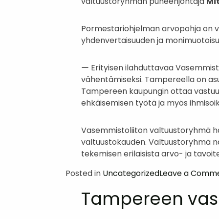
valtuustoryhmän puheenjohtaja
Mi
Pormestariohjelman arvopohja on vas
yhdenvertaisuuden ja monimuotoisuu
ー Erityisen ilahduttavaa Vasemmisto
vähentämiseksi. Tampereella on asu
Tampereen kaupungin ottaa vastuuta
ehkäisemisen työtä ja myös ihmiso
Vasemmistoliiton valtuustoryhmä halu
valtuustokauden. Valtuustoryhmä n
tekemisen erilaisista arvo- ja tavoit
Posted in
Uncategorized
Leave a Comm
Tampereen vase