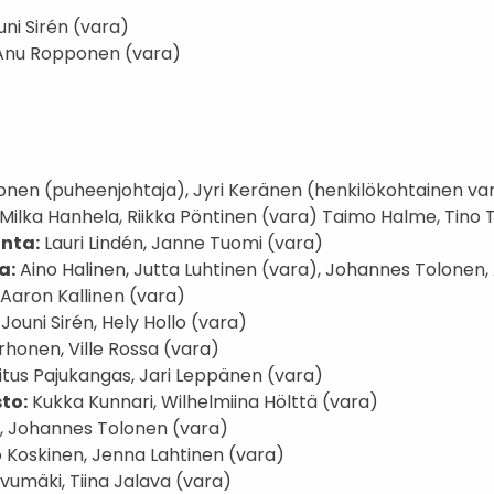
uni Sirén (vara)
 Anu Ropponen (vara)
onen (puheenjohtaja), Jyri Keränen (henkilökohtainen va
Milka Hanhela, Riikka Pöntinen (vara) Taimo Halme, Tino
unta:
Lauri Lindén, Janne Tuomi (vara)
a:
Aino Halinen, Jutta Luhtinen (vara), Johannes Tolonen,
 Aaron Kallinen (vara)
:
Jouni Sirén, Hely Hollo (vara)
honen, Ville Rossa (vara)
itus Pajukangas, Jari Leppänen (vara)
to:
Kukka Kunnari, Wilhelmiina Hölttä (vara)
o, Johannes Tolonen (vara)
 Koskinen, Jenna Lahtinen (vara)
vumäki, Tiina Jalava (vara)