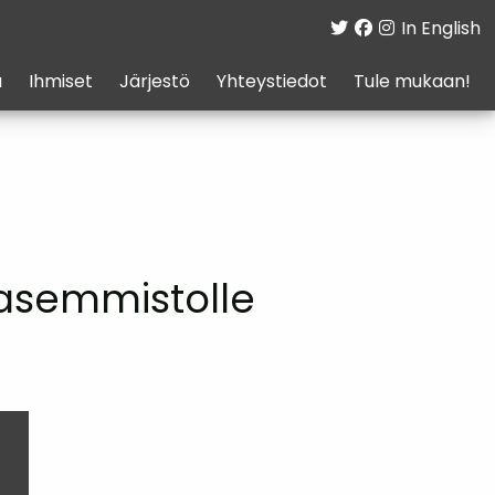
In English
a
Ihmiset
Järjestö
Yhteystiedot
Tule mukaan!
vasemmistolle