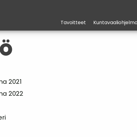
Tavoitteet
Kuntavaaliohjelm
TÖ
ma 2021
ma 2022
ri