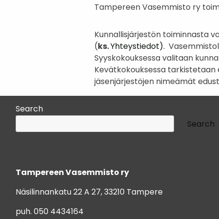
Tampereen Vasemmisto ry toimii
Kunnallisjärjestön toiminnasta va
(
ks.
Yhteystiedot
).
Vasemmistolii
Syyskokouksessa valitaan kunnal
Kevätkokouksessa tarkistetaan e
jäsenjärjestöjen nimeämät edustaj
Search
Search
Tampereen Vasemmisto ry
Näsilinnankatu 22 A 27, 33210 Tampere
puh. 050 4434164