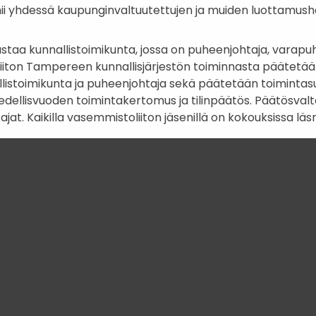
 yhdessä kaupunginvaltuutettujen ja muiden luottamushe
staa kunnallistoimikunta, jossa on puheenjohtaja, varapuhe
ton Tampereen kunnallisjärjestön toiminnasta päätetään
listoimikunta ja puheenjohtaja sekä päätetään toimintasu
dellisvuoden toimintakertomus ja tilinpäätös. Päätösval
at. Kaikilla vasemmistoliiton jäsenillä on kokouksissa läs