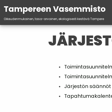
Tampereen Vasemmisto
Oikeudenmukainen, tasa-arvoinen, ekologisesti kestävä Tampere
Skip
to
JÄRJES
content
Toimintasuunnitel
Toimintasuunnitel
Järjestön säännöt
Tapahtumakalente