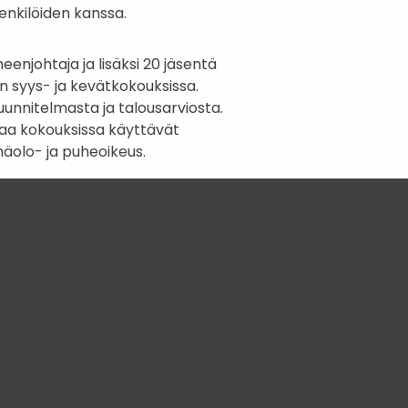
nkilöiden kanssa.
enjohtaja ja lisäksi 20 jäsentä
 syys- ja kevätkokouksissa.
unnitelmasta ja talousarviosta.
taa kokouksissa käyttävät
näolo- ja puheoikeus.