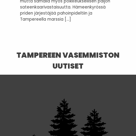
mutta samalla myös poikkeuksellisen paljon
sateenkaarivastaisuutta. Hämeenkyrössä
priden järjestäjää pahoinpideltiin ja
Tampereella marssia […]
TAMPEREEN VASEMMISTON
UUTISET