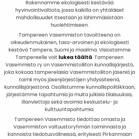
Rakennamme ekologisesti kestävää
hyvinvointivaltiota, jossa kaikilla on yhtäläiset
mahdollisuudet itsestään ja lähimmäisistään
huolehtimiseen.
Tampereen Vasemmiston tavoitteena on
oikeudenmukainen, tasa-arvoinen ja ekologisesti
kestävä Tampere, Suomi ja maailma. Visiostamme
Tampereelle voit
lukea täältä
. Tampereen
Vasemmisto ry on Vasemmistoliiton kunnallisjärjestö,
joka kokoaa tamperelaisia Vasemmistoliiton jäseniä ja
toimii myös jäsenjärjestöjen yhdyssiteenä,
kunnallisjärjestönä. Osallistumme kunnallispolitiikkaan,
järjestämme tapahtumia ja muita julkisia tilaisuuksia,
illanviettoja sekä avoimia keskustelu- ja
kulttuuritapahtumia.
Tampereen Vasemmisto tiedottaa omasta ja
Vasemmiston valtuustoryhmän toiminnasta ja
kannoista tiedotusvälineissä, erityisesti Pirkanmaan